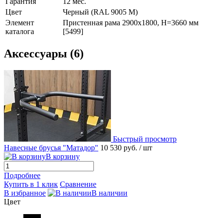
Гарантия
12 мес.
Цвет
Черный (RAL 9005 М)
Элемент
Пристенная рама 2900х1800, H=3660 мм
каталога
[5499]
Аксессуары (6)
Быстрый просмотр
Навесные брусья "Матадор"
10 530 руб.
/ шт
В корзину
Подробнее
Купить в 1 клик
Сравнение
В избранное
В наличии
Цвет