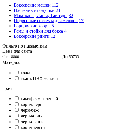
Боксерские мешки
112
Настенные подушки
21
Макивары, Лапы, Тайпэды
32
Подвесные системы для мешков
17
Борцовские ковры
5
Рамы и стойки для бокса
4
Боксерские ринги
12
Фильтр по параметрам
Цена для сайта
От
До
Материал
кожа
ткань ПВХ усилен
Цвет
камуфляж зеленый
корич/черн
черн/беж
черн/корич
черн/оранж
коричневый