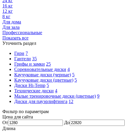
24 кг
16 кг
12 кг
8 кг
Для дома
Для зала
Профессиональные
Показать все
Уточнить раздел
Гири
7
Гантели
35
Грифы и замки
25
Соревновательные диски
4
Каучуковые диски (черные)
5
Каучуковые диски (цветные)
5
Диски Hi-Temp
5
Технические диски
4
Малые тренировочные диски (цветные)
9
Диски для пауэрлифтинга
12
Фильтр по параметрам
Цена для сайта
От
До
Длина