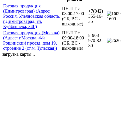
Готовая продукция
ПН-ПТ с
(Димитровград) (Адрес:
+7(842)
08:00-17:00
Россия, Ульяновская область,
355-16-
(СБ, ВС -
1609
г.Димитровград, ул.
35
выходные)
Куйбышева, 34Г)
Готовая продукция (Москва)
ПН-ПТ с
8-963-
(Адрес: г.Москва, 4-й
09:00-18:00
970-82-
26
Рощинский проезд, дом 19,
(СБ, ВС -
80
строение 2 (ст.м. Тульская))
выходные)
загрузка карты...