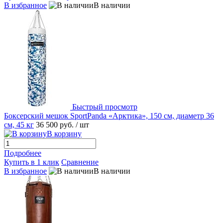
В избранное
В наличии
Быстрый просмотр
Боксерский мешок SportPanda «Арктика», 150 см, диаметр 36
см, 45 кг
36 500 руб.
/ шт
В корзину
Подробнее
Купить в 1 клик
Сравнение
В избранное
В наличии