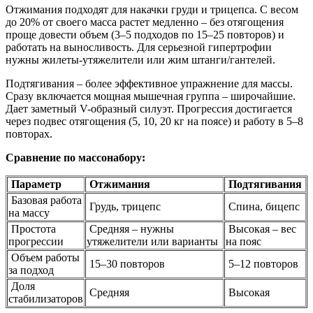
Отжимания подходят для накачки груди и трицепса. С весом
до 20% от своего масса растет медленно – без отягощения
проще довести объем (3–5 подходов по 15–25 повторов) и
работать на выносливость. Для серьезной гипертрофии
нужны жилеты-утяжелители или жим штанги/гантелей.
Подтягивания – более эффективное упражнение для массы.
Сразу включается мощная мышечная группа – широчайшие.
Дает заметный V-образный силуэт. Прогрессия достигается
через подвес отягощения (5, 10, 20 кг на поясе) и работу в 5–8
повторах.
Сравнение по массонабору:
Параметр
Отжимания
Подтягивания
Базовая работа
Грудь, трицепс
Спина, бицепс
на массу
Простота
Средняя – нужны
Высокая – вес
прогрессии
утяжелители или варианты
на пояс
Объем работы
15–30 повторов
5–12 повторов
за подход
Доля
Средняя
Высокая
стабилизаторов