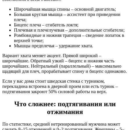
Широчайшая мышца спины – основной двигатель;
Большая круглая мышца – ассистент при приведении
плеча;
Бицепс плеча – сгибатель локтя;
Плечевая и плечелучевая – дополнительные сгибатели;
Ромбовидные и нижняя трапеция – сведение лопаток в
верхней точке;
Мышцы предплечья – удержание хвата.
Вариант хвата меняет акцент. Прямой широкий –
широчайшие. Обратный узкий – бицепс и нижняя часть
широчайших. Нейтральный (параллельный) – максимально
щадящий для плеч, прорабатывает спину и бицепс одинаково.
Если у вас дома стоит шведская стенка с турником,
перекладина встроена в дверной проем или есть турник –
подтягивания закроют 50% силовой работы на верх.
Что сложнее: подтягивания или
отжимания
По статистике, средний нетренированный мужчина может
сделать 8–15 отжиманий и 0–2 подтягивания. Женщины – 5–